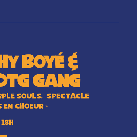
hy Boyé &
 DTG GANG
RPLE SOULS, Spectacle
s en ChOEur »
 18H