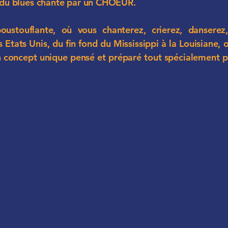
n du blues chanté par un CHOEUR.
ustouflante, où vous chanterez, crierez, danserez
s Etats Unis, du fin fond du Mississippi à la Louisiane
n concept unique pensé et préparé tout spécialement p